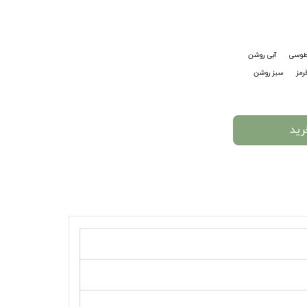
وسی
آبی روشن
رمز
سبز روشن
رید