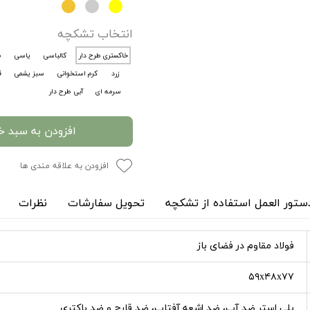
انتخاب تشکچه
خاکستری طرح دار
کالباسی
یاسی
ط
زرد
کرم استخوانی
سبز یشمی
ق
سرمه ای
آبی طرح دار
افزودن به سبد خ
افزودن به علاقه مندی ها
ستور العمل استفاده از تشکچه
تحویل سفارشات
نظرات
فولاد مقاوم در فضای باز
۵۹x۴۸x۷۷
پلی استر ضد آب، ضد اشعه آفتاب، ضد قارچ و ضد باکتری