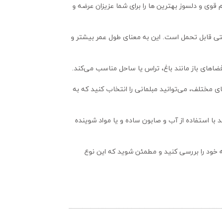
ما با تجربه چندین ساله در صنعت مبلمان توانسته ایم بهترین متریال را انتخاب و برای تولید محصولات به کار بگیریم و با کمک تیم قوی و دلسوز بهترین ها را برای شما عزیزان عرضه و 
: میز و صندلی های ما تحت تأثیر عوامل جوی مختلف مانند بارش باران، نور خورشید و تغییرات دما قرار نمی‌گیرد و به راحتی قابل تحمل است. این به معنای طول عمر بیشتر و 
های باز مانند باغ، تراس یا ساحل مناسب می‌کند.
 محصولات ما طراحی زیبا و مدرنی دارد که به فضای باز شما زیبایی و شیکی می‌بخشد. با توجه به انواع رنگ‌ها و طرح‌های مختلف، می‌توانید مبلمانی را انتخاب کنید که به 
 محصولات ما به دلیل ساختار ساده و صافی که دارد، به راحتی قابل تمیزکردن است. شما می‌توانید با استفاده از آب و صابون ساده و یا مواد شوینده 
با توجه به این مزایا،  میز و صندلی ما برای فضای باز گزینه خوبی برای خرید است. با این حال، قبل از خرید، بهتر است نیازها و سلیقه خود را بررسی کنید و مطمئن شوید که این نوع 