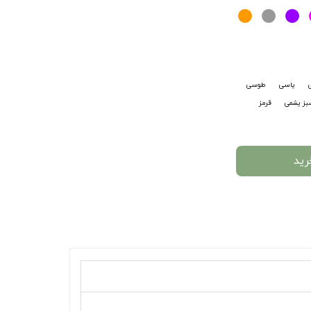
ی
یاسی
طوسی
بز یشمی
قرمز
رید