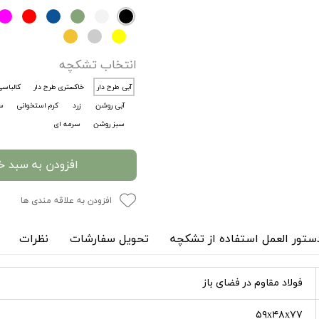
انتخاب تشکچه
آبی طرح دار
خاکستری طرح دار
کالباس
آبی روشن
زرد
کرم استخوانی
س
سبز روشن
سرمه ای
افزودن به سبد خ
افزودن به علاقه مندی ها
ستور العمل استفاده از تشکچه
تحویل سفارشات
نظرات
فولاد مقاوم در فضای باز
۵۹x۴۸x۷۷