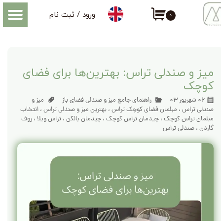
ورود
/
ثبت نام
۰
حساب کاربری من
اطلاعاتی که درباره میز و صندلی فضای باز باید بدانید
تغییر گذر واژه
سفارشات
میز و صندلی تراس: بهترین‌ها برای فضای
کوچک
خروج از حساب کاربری
۰۶ شهریور ۰۳
راهنمای جامع میز و صندلی فضای باز
میز و
صندلی تراس
،
مبلمان فضای کوچک تراس
،
بهترین میز و صندلی تراس
،
انتخاب
مبلمان تراس کوچک
،
چیدمان تراس کوچک
،
چیدمان بالکن
،
تراس ویلا
،
روف
گاردن
،
صندلی تراس