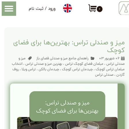
ورود
/
ثبت نام
۰
حساب کاربری من
اطلاعاتی که درباره میز و صندلی فضای باز باید بدانید
تغییر گذر واژه
سفارشات
میز و صندلی تراس: بهترین‌ها برای فضای
کوچک
خروج از حساب کاربری
۰۶ شهریور ۰۳
راهنمای جامع میز و صندلی فضای باز
میز و
صندلی تراس
،
مبلمان فضای کوچک تراس
،
بهترین میز و صندلی تراس
،
انتخاب
مبلمان تراس کوچک
،
چیدمان تراس کوچک
،
چیدمان بالکن
،
تراس ویلا
،
روف
گاردن
،
صندلی تراس